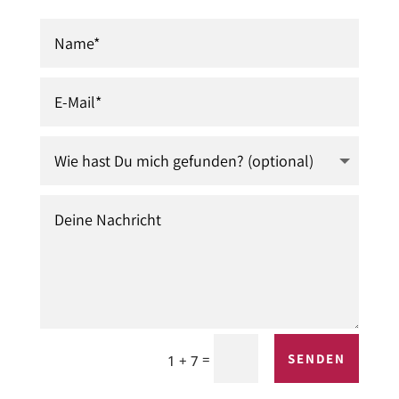
=
SENDEN
1 + 7